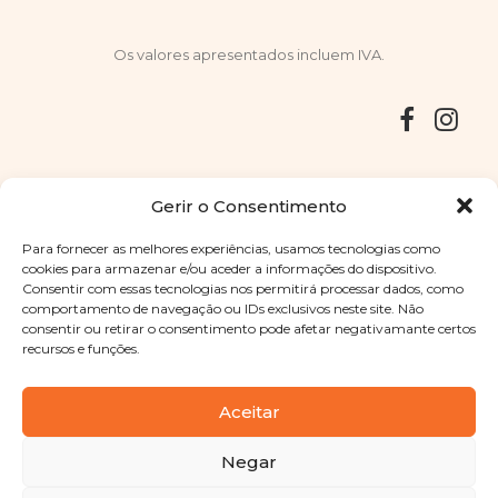
Os valores apresentados incluem IVA.
Entregas
Devoluções
Livro de Reclamações
Gerir o Consentimento
Para fornecer as melhores experiências, usamos tecnologias como
cookies para armazenar e/ou aceder a informações do dispositivo.
Consentir com essas tecnologias nos permitirá processar dados, como
Copyright © 2025
Sabores Santa Clara
. Todos os direitos
comportamento de navegação ou IDs exclusivos neste site. Não
reservados
Política de Privacidade
|
Termos e condições
consentir ou retirar o consentimento pode afetar negativamante certos
recursos e funções.
Designed by
Shift Your Branding Agency
| Powered by
BOLEIMA
Aceitar
Negar
Pay