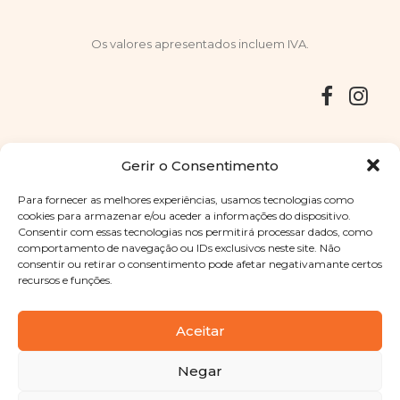
Os valores apresentados incluem IVA.
Entregas
Devoluções
Livro de Reclamações
Gerir o Consentimento
Para fornecer as melhores experiências, usamos tecnologias como
cookies para armazenar e/ou aceder a informações do dispositivo.
Consentir com essas tecnologias nos permitirá processar dados, como
Copyright © 2025
Sabores Santa Clara
. Todos os direitos
comportamento de navegação ou IDs exclusivos neste site. Não
reservados
Política de Privacidade
|
Termos e condições
consentir ou retirar o consentimento pode afetar negativamante certos
recursos e funções.
Designed by
Shift Your Branding Agency
| Powered by
BOLEIMA
Aceitar
Negar
Pay