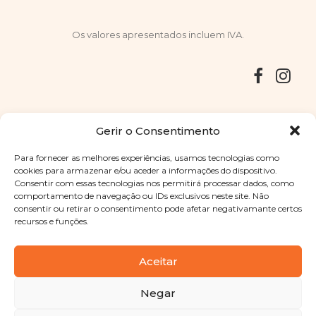
Os valores apresentados incluem IVA.
Entregas
Devoluções
Livro de Reclamações
Gerir o Consentimento
Para fornecer as melhores experiências, usamos tecnologias como
cookies para armazenar e/ou aceder a informações do dispositivo.
Consentir com essas tecnologias nos permitirá processar dados, como
Copyright © 2025
Sabores Santa Clara
. Todos os direitos
comportamento de navegação ou IDs exclusivos neste site. Não
reservados
Política de Privacidade
|
Termos e condições
consentir ou retirar o consentimento pode afetar negativamante certos
recursos e funções.
Designed by
Shift Your Branding Agency
| Powered by
BOLEIMA
Aceitar
Negar
Pay