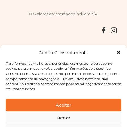
Os valores apresentados incluem IVA.
Entregas
Devoluções
Livro de Reclamações
Gerir o Consentimento
Para fornecer as melhores experiências, usamos tecnologias como
cookies para armazenar e/ou aceder a informações do dispositivo.
Consentir com essas tecnologias nos permitirá processar dados, como
Copyright © 2025
Sabores Santa Clara
. Todos os direitos
comportamento de navegação ou IDs exclusivos neste site. Não
reservados
Política de Privacidade
|
Termos e condições
consentir ou retirar o consentimento pode afetar negativamante certos
recursos e funções.
Designed by
Shift Your Branding Agency
| Powered by
BOLEIMA
Aceitar
Negar
Pay