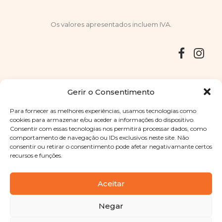
Os valores apresentados incluem IVA.
Entregas
Devoluções
Livro de Reclamações
Gerir o Consentimento
Para fornecer as melhores experiências, usamos tecnologias como
cookies para armazenar e/ou aceder a informações do dispositivo.
Consentir com essas tecnologias nos permitirá processar dados, como
Copyright © 2025
Sabores Santa Clara
. Todos os direitos
comportamento de navegação ou IDs exclusivos neste site. Não
reservados
Política de Privacidade
|
Termos e condições
consentir ou retirar o consentimento pode afetar negativamante certos
recursos e funções.
Designed by
Shift Your Branding Agency
| Powered by
BOLEIMA
Aceitar
Negar
Pay