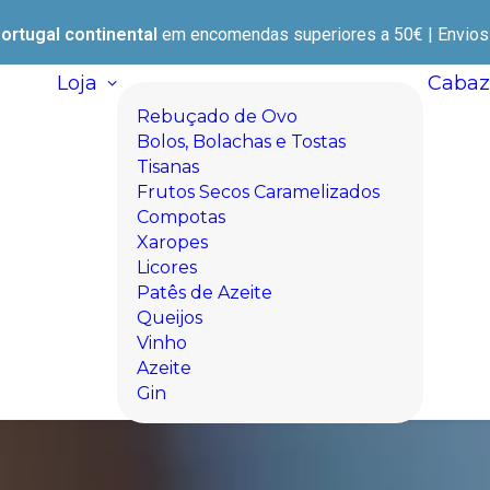
ortugal continental
em encomendas superiores a 50€ | Envios e
Loja
Cabaz
Rebuçado de Ovo
Bolos, Bolachas e Tostas
Tisanas
Frutos Secos Caramelizados
Compotas
Xaropes
Licores
Patês de Azeite
Queijos
Vinho
Azeite
Gin