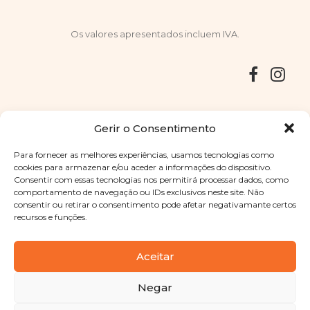
Os valores apresentados incluem IVA.
Entregas
Devoluções
Livro de Reclamações
Gerir o Consentimento
Para fornecer as melhores experiências, usamos tecnologias como
cookies para armazenar e/ou aceder a informações do dispositivo.
Consentir com essas tecnologias nos permitirá processar dados, como
Copyright © 2025
Sabores Santa Clara
. Todos os direitos
comportamento de navegação ou IDs exclusivos neste site. Não
reservados
Política de Privacidade
|
Termos e condições
consentir ou retirar o consentimento pode afetar negativamante certos
recursos e funções.
Designed by
Shift Your Branding Agency
| Powered by
BOLEIMA
Aceitar
Negar
Pay