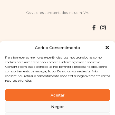
Os valores apresentados incluem IVA.
Entregas
Devoluções
Livro de Reclamações
Gerir o Consentimento
Para fornecer as melhores experiências, usamos tecnologias como
cookies para armazenar e/ou aceder a informações do dispositivo.
Consentir com essas tecnologias nos permitirá processar dados, como
Copyright © 2025
Sabores Santa Clara
. Todos os direitos
comportamento de navegação ou IDs exclusivos neste site. Não
reservados
Política de Privacidade
|
Termos e condições
consentir ou retirar o consentimento pode afetar negativamante certos
recursos e funções.
Designed by
Shift Your Branding Agency
| Powered by
BOLEIMA
Aceitar
Negar
Pay