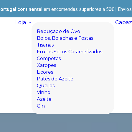
ortugal continental
em encomendas superiores a 50€ | Envios e
Loja
Cabaz
Rebuçado de Ovo
Bolos, Bolachas e Tostas
Tisanas
Frutos Secos Caramelizados
Compotas
Xaropes
Licores
Patês de Azeite
Queijos
Vinho
Azeite
Gin