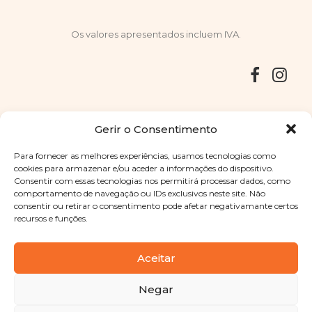
Os valores apresentados incluem IVA.
Entregas
Devoluções
Livro de Reclamações
Gerir o Consentimento
Para fornecer as melhores experiências, usamos tecnologias como
cookies para armazenar e/ou aceder a informações do dispositivo.
Consentir com essas tecnologias nos permitirá processar dados, como
Copyright © 2025
Sabores Santa Clara
. Todos os direitos
comportamento de navegação ou IDs exclusivos neste site. Não
reservados
Política de Privacidade
|
Termos e condições
consentir ou retirar o consentimento pode afetar negativamante certos
recursos e funções.
Designed by
Shift Your Branding Agency
| Powered by
BOLEIMA
Aceitar
Negar
Pay