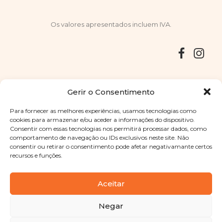
Os valores apresentados incluem IVA.
Entregas
Devoluções
Livro de Reclamações
Gerir o Consentimento
Para fornecer as melhores experiências, usamos tecnologias como
cookies para armazenar e/ou aceder a informações do dispositivo.
Consentir com essas tecnologias nos permitirá processar dados, como
Copyright © 2025
Sabores Santa Clara
. Todos os direitos
comportamento de navegação ou IDs exclusivos neste site. Não
reservados
Política de Privacidade
|
Termos e condições
consentir ou retirar o consentimento pode afetar negativamante certos
recursos e funções.
Designed by
Shift Your Branding Agency
| Powered by
BOLEIMA
Aceitar
Negar
Pay