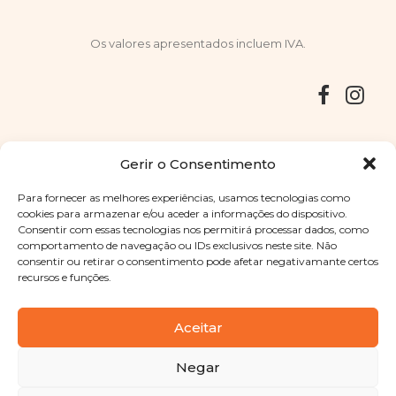
Os valores apresentados incluem IVA.
Entregas
Devoluções
Livro de Reclamações
Gerir o Consentimento
Para fornecer as melhores experiências, usamos tecnologias como
cookies para armazenar e/ou aceder a informações do dispositivo.
Consentir com essas tecnologias nos permitirá processar dados, como
Copyright © 2025
Sabores Santa Clara
. Todos os direitos
comportamento de navegação ou IDs exclusivos neste site. Não
reservados
Política de Privacidade
|
Termos e condições
consentir ou retirar o consentimento pode afetar negativamante certos
recursos e funções.
Designed by
Shift Your Branding Agency
| Powered by
BOLEIMA
Aceitar
Negar
Pay