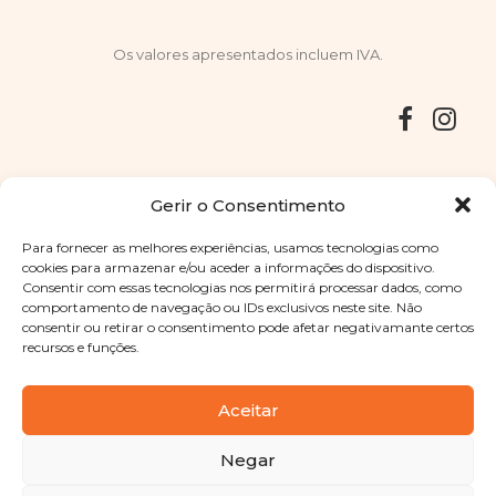
Os valores apresentados incluem IVA.
Entregas
Devoluções
Livro de Reclamações
Gerir o Consentimento
Para fornecer as melhores experiências, usamos tecnologias como
cookies para armazenar e/ou aceder a informações do dispositivo.
Consentir com essas tecnologias nos permitirá processar dados, como
Copyright © 2025
Sabores Santa Clara
. Todos os direitos
comportamento de navegação ou IDs exclusivos neste site. Não
reservados
Política de Privacidade
|
Termos e condições
consentir ou retirar o consentimento pode afetar negativamante certos
recursos e funções.
Designed by
Shift Your Branding Agency
| Powered by
BOLEIMA
Aceitar
Negar
Pay