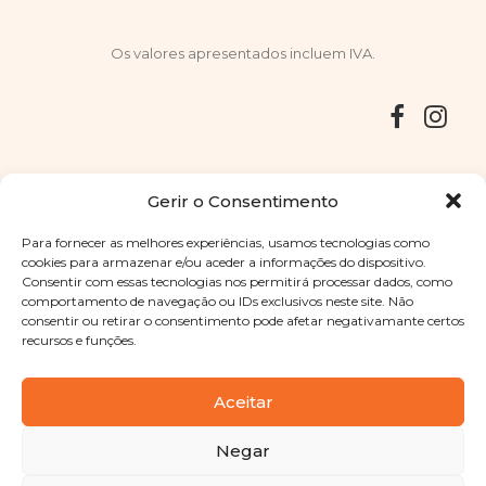
Os valores apresentados incluem IVA.
Entregas
Devoluções
Livro de Reclamações
Gerir o Consentimento
Para fornecer as melhores experiências, usamos tecnologias como
cookies para armazenar e/ou aceder a informações do dispositivo.
Consentir com essas tecnologias nos permitirá processar dados, como
Copyright © 2025
Sabores Santa Clara
. Todos os direitos
comportamento de navegação ou IDs exclusivos neste site. Não
reservados
Política de Privacidade
|
Termos e condições
consentir ou retirar o consentimento pode afetar negativamante certos
recursos e funções.
Designed by
Shift Your Branding Agency
| Powered by
BOLEIMA
Aceitar
Negar
Pay