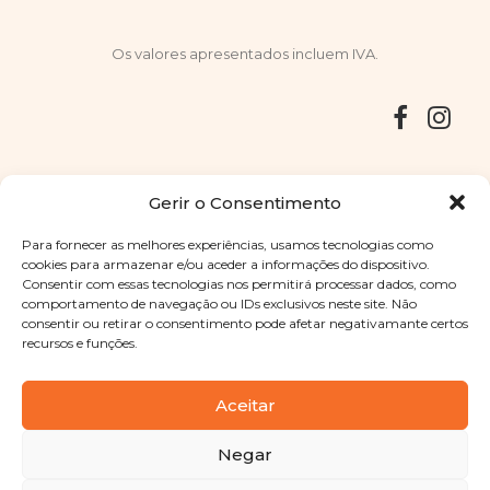
Os valores apresentados incluem IVA.
Entregas
Devoluções
Livro de Reclamações
Gerir o Consentimento
Para fornecer as melhores experiências, usamos tecnologias como
cookies para armazenar e/ou aceder a informações do dispositivo.
Consentir com essas tecnologias nos permitirá processar dados, como
Copyright © 2025
Sabores Santa Clara
. Todos os direitos
comportamento de navegação ou IDs exclusivos neste site. Não
reservados
Política de Privacidade
|
Termos e condições
consentir ou retirar o consentimento pode afetar negativamante certos
recursos e funções.
Designed by
Shift Your Branding Agency
| Powered by
BOLEIMA
Aceitar
Negar
Pay