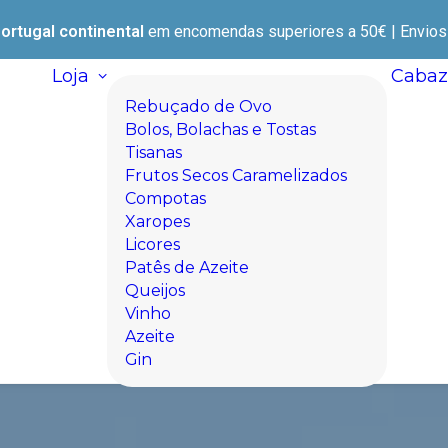
ortugal continental
em encomendas superiores a 50€ | Envios e
Loja
Cabaz
Rebuçado de Ovo
Bolos, Bolachas e Tostas
Tisanas
Frutos Secos Caramelizados
Compotas
Xaropes
Licores
Patês de Azeite
Queijos
Vinho
Azeite
Gin