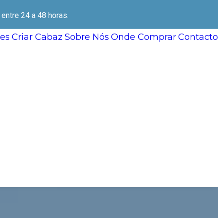
ntre 24 a 48 horas.
es
Criar Cabaz
Sobre Nós
Onde Comprar
Contacto