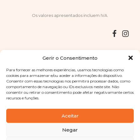
Os valores apresentados incluem IVA.
Entregas
Devoluções
Livro de Reclamações
Gerir o Consentimento
Para fornecer as melhores experiências, usamos tecnologias como
cookies para armazenar e/ou aceder a informações do dispositivo.
Consentir com essas tecnologias nos permitirá processar dados, como
Copyright © 2025
Sabores Santa Clara
. Todos os direitos
comportamento de navegação ou IDs exclusivos neste site. Não
reservados
Política de Privacidade
|
Termos e condições
consentir ou retirar o consentimento pode afetar negativamante certos
recursos e funções.
Designed by
Shift Your Branding Agency
| Powered by
BOLEIMA
Aceitar
Negar
Pay