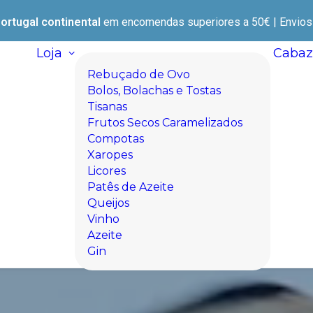
ortugal continental
em encomendas superiores a 50€ | Envios e
Loja
Cabaz
Rebuçado de Ovo
Bolos, Bolachas e Tostas
Tisanas
Frutos Secos Caramelizados
Compotas
Xaropes
Licores
Patês de Azeite
Queijos
Vinho
Azeite
Gin