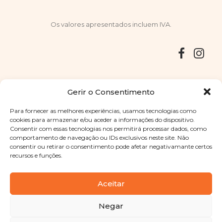
Os valores apresentados incluem IVA.
Entregas
Devoluções
Livro de Reclamações
Gerir o Consentimento
Para fornecer as melhores experiências, usamos tecnologias como
cookies para armazenar e/ou aceder a informações do dispositivo.
Consentir com essas tecnologias nos permitirá processar dados, como
Copyright © 2025
Sabores Santa Clara
. Todos os direitos
comportamento de navegação ou IDs exclusivos neste site. Não
reservados
Política de Privacidade
|
Termos e condições
consentir ou retirar o consentimento pode afetar negativamante certos
recursos e funções.
Designed by
Shift Your Branding Agency
| Powered by
BOLEIMA
Aceitar
Negar
Pay