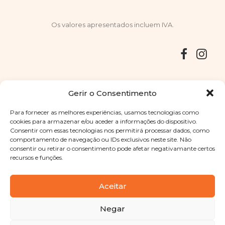
Os valores apresentados incluem IVA.
Entregas
Devoluções
Livro de Reclamações
Gerir o Consentimento
Para fornecer as melhores experiências, usamos tecnologias como
cookies para armazenar e/ou aceder a informações do dispositivo.
Consentir com essas tecnologias nos permitirá processar dados, como
Copyright © 2025
Sabores Santa Clara
. Todos os direitos
comportamento de navegação ou IDs exclusivos neste site. Não
reservados
Política de Privacidade
|
Termos e condições
consentir ou retirar o consentimento pode afetar negativamante certos
recursos e funções.
Designed by
Shift Your Branding Agency
| Powered by
BOLEIMA
Aceitar
Negar
Pay