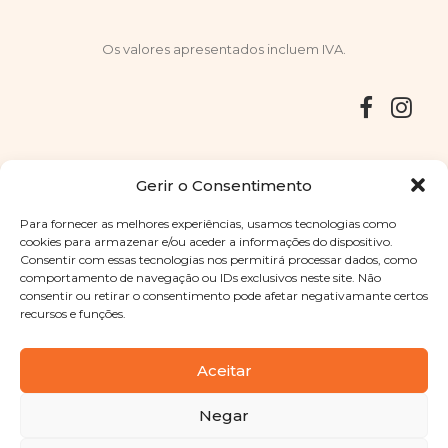
Os valores apresentados incluem IVA.
Entregas
Devoluções
Livro de Reclamações
Gerir o Consentimento
Para fornecer as melhores experiências, usamos tecnologias como
cookies para armazenar e/ou aceder a informações do dispositivo.
Consentir com essas tecnologias nos permitirá processar dados, como
Copyright © 2025
Sabores Santa Clara
. Todos os direitos
comportamento de navegação ou IDs exclusivos neste site. Não
reservados
Política de Privacidade
|
Termos e condições
consentir ou retirar o consentimento pode afetar negativamante certos
recursos e funções.
Designed by
Shift Your Branding Agency
| Powered by
BOLEIMA
Aceitar
Negar
Pay