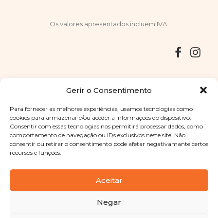
Os valores apresentados incluem IVA.
Entregas
Devoluções
Livro de Reclamações
Gerir o Consentimento
Para fornecer as melhores experiências, usamos tecnologias como
cookies para armazenar e/ou aceder a informações do dispositivo.
Consentir com essas tecnologias nos permitirá processar dados, como
Copyright © 2025
Sabores Santa Clara
. Todos os direitos
comportamento de navegação ou IDs exclusivos neste site. Não
reservados
Política de Privacidade
|
Termos e condições
consentir ou retirar o consentimento pode afetar negativamante certos
recursos e funções.
Designed by
Shift Your Branding Agency
| Powered by
BOLEIMA
Aceitar
Negar
Pay