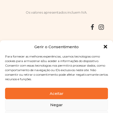
Os valores apresentados incluem IVA.
Entregas
Devoluções
Livro de Reclamações
Gerir o Consentimento
Para fornecer as melhores experiências, usamos tecnologias como
cookies para armazenar e/ou aceder a informações do dispositivo.
Consentir com essas tecnologias nos permitirá processar dados, como
Copyright © 2025
Sabores Santa Clara
. Todos os direitos
comportamento de navegação ou IDs exclusivos neste site. Não
reservados
Política de Privacidade
|
Termos e condições
consentir ou retirar o consentimento pode afetar negativamante certos
recursos e funções.
Designed by
Shift Your Branding Agency
| Powered by
BOLEIMA
Aceitar
Negar
Pay