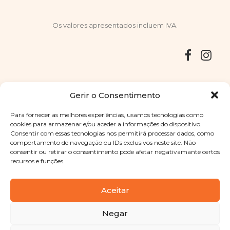
Os valores apresentados incluem IVA.
Entregas
Devoluções
Livro de Reclamações
Gerir o Consentimento
Para fornecer as melhores experiências, usamos tecnologias como
cookies para armazenar e/ou aceder a informações do dispositivo.
Consentir com essas tecnologias nos permitirá processar dados, como
Copyright © 2025
Sabores Santa Clara
. Todos os direitos
comportamento de navegação ou IDs exclusivos neste site. Não
reservados
Política de Privacidade
|
Termos e condições
consentir ou retirar o consentimento pode afetar negativamante certos
recursos e funções.
Designed by
Shift Your Branding Agency
| Powered by
BOLEIMA
Aceitar
Negar
Pay