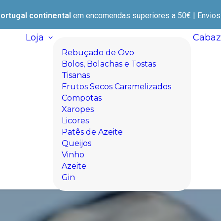
ortugal continental
em encomendas superiores a 50€ | Envios e
Loja
Cabaz
Rebuçado de Ovo
Bolos, Bolachas e Tostas
Tisanas
Frutos Secos Caramelizados
Compotas
Xaropes
Licores
Patês de Azeite
Queijos
Vinho
Azeite
Gin