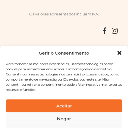
Os valores apresentados incluem IVA.
Entregas
Devoluções
Livro de Reclamações
Gerir o Consentimento
Para fornecer as melhores experiências, usamos tecnologias como
cookies para armazenar e/ou aceder a informações do dispositivo.
Consentir com essas tecnologias nos permitirá processar dados, como
Copyright © 2025
Sabores Santa Clara
. Todos os direitos
comportamento de navegação ou IDs exclusivos neste site. Não
reservados
Política de Privacidade
|
Termos e condições
consentir ou retirar o consentimento pode afetar negativamante certos
recursos e funções.
Designed by
Shift Your Branding Agency
| Powered by
BOLEIMA
Aceitar
Negar
Pay