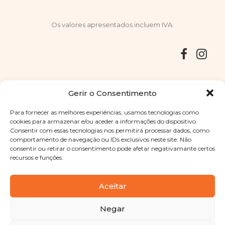
Os valores apresentados incluem IVA.
Entregas
Devoluções
Livro de Reclamações
Gerir o Consentimento
Para fornecer as melhores experiências, usamos tecnologias como
cookies para armazenar e/ou aceder a informações do dispositivo.
Consentir com essas tecnologias nos permitirá processar dados, como
Copyright © 2025
Sabores Santa Clara
. Todos os direitos
comportamento de navegação ou IDs exclusivos neste site. Não
reservados
Política de Privacidade
|
Termos e condições
consentir ou retirar o consentimento pode afetar negativamante certos
recursos e funções.
Designed by
Shift Your Branding Agency
| Powered by
BOLEIMA
Aceitar
Negar
Pay