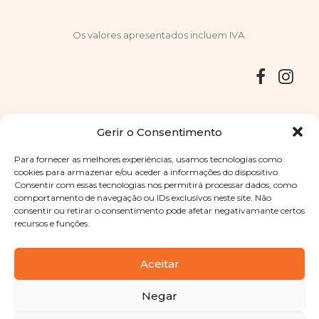
Os valores apresentados incluem IVA.
Entregas
Devoluções
Livro de Reclamações
Gerir o Consentimento
Para fornecer as melhores experiências, usamos tecnologias como
cookies para armazenar e/ou aceder a informações do dispositivo.
Consentir com essas tecnologias nos permitirá processar dados, como
Copyright © 2025
Sabores Santa Clara
. Todos os direitos
comportamento de navegação ou IDs exclusivos neste site. Não
reservados
Política de Privacidade
|
Termos e condições
consentir ou retirar o consentimento pode afetar negativamante certos
recursos e funções.
Designed by
Shift Your Branding Agency
| Powered by
BOLEIMA
Aceitar
Negar
Pay