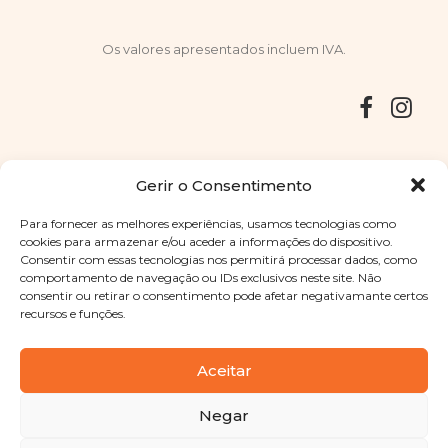
Os valores apresentados incluem IVA.
Entregas
Devoluções
Livro de Reclamações
Gerir o Consentimento
Para fornecer as melhores experiências, usamos tecnologias como
cookies para armazenar e/ou aceder a informações do dispositivo.
Consentir com essas tecnologias nos permitirá processar dados, como
Copyright © 2025
Sabores Santa Clara
. Todos os direitos
comportamento de navegação ou IDs exclusivos neste site. Não
reservados
Política de Privacidade
|
Termos e condições
consentir ou retirar o consentimento pode afetar negativamante certos
recursos e funções.
Designed by
Shift Your Branding Agency
| Powered by
BOLEIMA
Aceitar
Negar
Pay