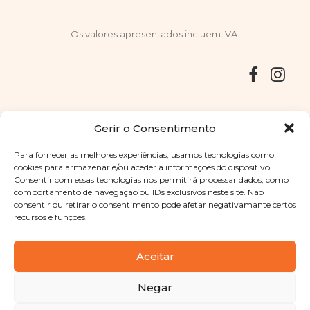
Os valores apresentados incluem IVA.
Entregas
Devoluções
Livro de Reclamações
Gerir o Consentimento
Para fornecer as melhores experiências, usamos tecnologias como
cookies para armazenar e/ou aceder a informações do dispositivo.
Consentir com essas tecnologias nos permitirá processar dados, como
Copyright © 2025
Sabores Santa Clara
. Todos os direitos
comportamento de navegação ou IDs exclusivos neste site. Não
reservados
Política de Privacidade
|
Termos e condições
consentir ou retirar o consentimento pode afetar negativamante certos
recursos e funções.
Designed by
Shift Your Branding Agency
| Powered by
BOLEIMA
Aceitar
Negar
Pay