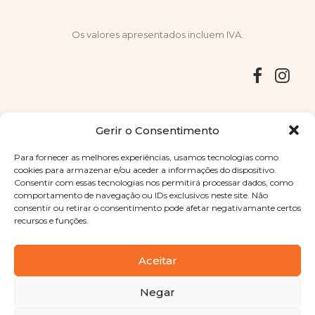
Os valores apresentados incluem IVA.
Entregas
Devoluções
Livro de Reclamações
Gerir o Consentimento
Para fornecer as melhores experiências, usamos tecnologias como
cookies para armazenar e/ou aceder a informações do dispositivo.
Consentir com essas tecnologias nos permitirá processar dados, como
Copyright © 2025
Sabores Santa Clara
. Todos os direitos
comportamento de navegação ou IDs exclusivos neste site. Não
reservados
Política de Privacidade
|
Termos e condições
consentir ou retirar o consentimento pode afetar negativamante certos
recursos e funções.
Designed by
Shift Your Branding Agency
| Powered by
BOLEIMA
Aceitar
Negar
Pay