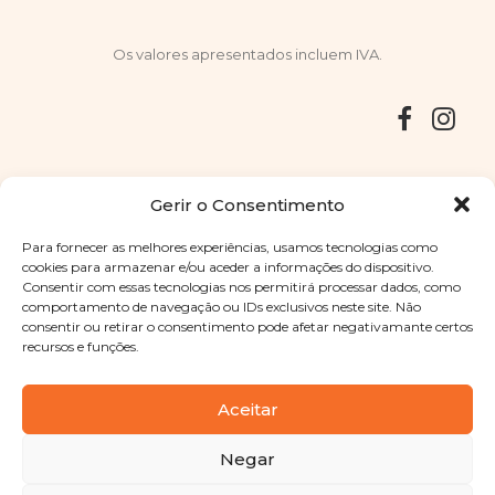
Os valores apresentados incluem IVA.
Entregas
Devoluções
Livro de Reclamações
Gerir o Consentimento
Para fornecer as melhores experiências, usamos tecnologias como
cookies para armazenar e/ou aceder a informações do dispositivo.
Consentir com essas tecnologias nos permitirá processar dados, como
Copyright © 2025
Sabores Santa Clara
. Todos os direitos
comportamento de navegação ou IDs exclusivos neste site. Não
reservados
Política de Privacidade
|
Termos e condições
consentir ou retirar o consentimento pode afetar negativamante certos
recursos e funções.
Designed by
Shift Your Branding Agency
| Powered by
BOLEIMA
Aceitar
Negar
Pay