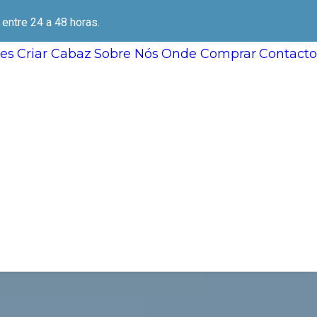
ntre 24 a 48 horas.
es
Criar Cabaz
Sobre Nós
Onde Comprar
Contacto