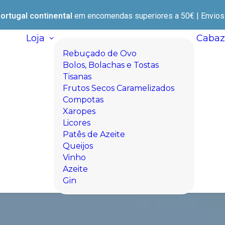
ortugal continental
em encomendas superiores a 50€ | Envios e
Loja
Cabaz
Rebuçado de Ovo
Bolos, Bolachas e Tostas
Tisanas
Frutos Secos Caramelizados
Compotas
Xaropes
Licores
Patês de Azeite
Queijos
Vinho
Azeite
Gin