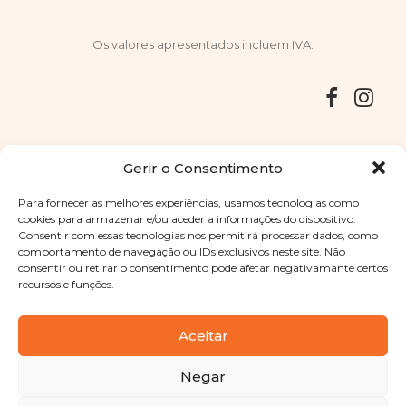
Os valores apresentados incluem IVA.
Entregas
Devoluções
Livro de Reclamações
Gerir o Consentimento
Para fornecer as melhores experiências, usamos tecnologias como
cookies para armazenar e/ou aceder a informações do dispositivo.
Consentir com essas tecnologias nos permitirá processar dados, como
Copyright © 2025
Sabores Santa Clara
. Todos os direitos
comportamento de navegação ou IDs exclusivos neste site. Não
reservados
Política de Privacidade
|
Termos e condições
consentir ou retirar o consentimento pode afetar negativamante certos
recursos e funções.
Designed by
Shift Your Branding Agency
| Powered by
BOLEIMA
Aceitar
Negar
Pay