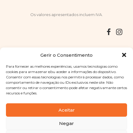
Os valores apresentados incluem IVA.
Entregas
Devoluções
Livro de Reclamações
Gerir o Consentimento
Para fornecer as melhores experiências, usamos tecnologias como
cookies para armazenar e/ou aceder a informações do dispositivo.
Consentir com essas tecnologias nos permitirá processar dados, como
Copyright © 2025
Sabores Santa Clara
. Todos os direitos
comportamento de navegação ou IDs exclusivos neste site. Não
reservados
Política de Privacidade
|
Termos e condições
consentir ou retirar o consentimento pode afetar negativamante certos
recursos e funções.
Designed by
Shift Your Branding Agency
| Powered by
BOLEIMA
Aceitar
Negar
Pay