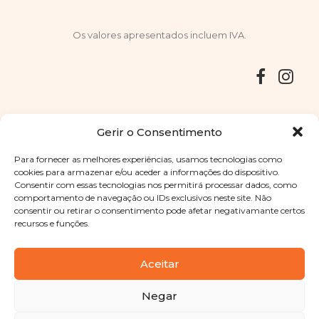
Os valores apresentados incluem IVA.
Entregas
Devoluções
Livro de Reclamações
Gerir o Consentimento
Para fornecer as melhores experiências, usamos tecnologias como
cookies para armazenar e/ou aceder a informações do dispositivo.
Consentir com essas tecnologias nos permitirá processar dados, como
Copyright © 2025
Sabores Santa Clara
. Todos os direitos
comportamento de navegação ou IDs exclusivos neste site. Não
reservados
Política de Privacidade
|
Termos e condições
consentir ou retirar o consentimento pode afetar negativamante certos
recursos e funções.
Designed by
Shift Your Branding Agency
| Powered by
BOLEIMA
Aceitar
Negar
Pay