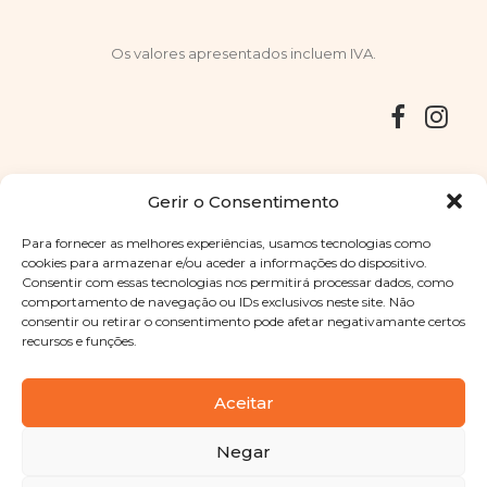
Os valores apresentados incluem IVA.
Entregas
Devoluções
Livro de Reclamações
Gerir o Consentimento
Para fornecer as melhores experiências, usamos tecnologias como
cookies para armazenar e/ou aceder a informações do dispositivo.
Consentir com essas tecnologias nos permitirá processar dados, como
Copyright © 2025
Sabores Santa Clara
. Todos os direitos
comportamento de navegação ou IDs exclusivos neste site. Não
reservados
Política de Privacidade
|
Termos e condições
consentir ou retirar o consentimento pode afetar negativamante certos
recursos e funções.
Designed by
Shift Your Branding Agency
| Powered by
BOLEIMA
Aceitar
Negar
Pay