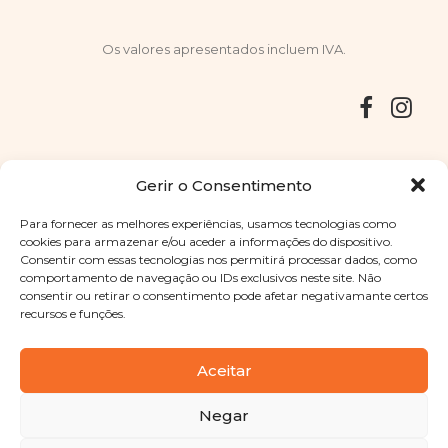
Os valores apresentados incluem IVA.
Entregas
Devoluções
Livro de Reclamações
Gerir o Consentimento
Para fornecer as melhores experiências, usamos tecnologias como
cookies para armazenar e/ou aceder a informações do dispositivo.
Consentir com essas tecnologias nos permitirá processar dados, como
Copyright © 2025
Sabores Santa Clara
. Todos os direitos
comportamento de navegação ou IDs exclusivos neste site. Não
reservados
Política de Privacidade
|
Termos e condições
consentir ou retirar o consentimento pode afetar negativamante certos
recursos e funções.
Designed by
Shift Your Branding Agency
| Powered by
BOLEIMA
Aceitar
Negar
Pay