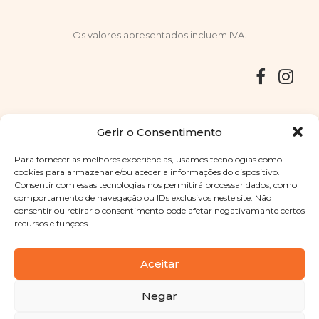
Os valores apresentados incluem IVA.
Entregas
Devoluções
Livro de Reclamações
Gerir o Consentimento
Para fornecer as melhores experiências, usamos tecnologias como
cookies para armazenar e/ou aceder a informações do dispositivo.
Consentir com essas tecnologias nos permitirá processar dados, como
Copyright © 2025
Sabores Santa Clara
. Todos os direitos
comportamento de navegação ou IDs exclusivos neste site. Não
reservados
Política de Privacidade
|
Termos e condições
consentir ou retirar o consentimento pode afetar negativamante certos
recursos e funções.
Designed by
Shift Your Branding Agency
| Powered by
BOLEIMA
Aceitar
Negar
Pay