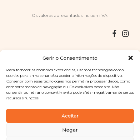
Os valores apresentados incluem IVA.
Entregas
Devoluções
Livro de Reclamações
Gerir o Consentimento
Para fornecer as melhores experiências, usamos tecnologias como
cookies para armazenar e/ou aceder a informações do dispositivo.
Consentir com essas tecnologias nos permitirá processar dados, como
Copyright © 2025
Sabores Santa Clara
. Todos os direitos
comportamento de navegação ou IDs exclusivos neste site. Não
reservados
Política de Privacidade
|
Termos e condições
consentir ou retirar o consentimento pode afetar negativamante certos
recursos e funções.
Designed by
Shift Your Branding Agency
| Powered by
BOLEIMA
Aceitar
Negar
Pay