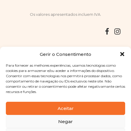
Os valores apresentados incluem IVA.
Entregas
Devoluções
Livro de Reclamações
Gerir o Consentimento
Para fornecer as melhores experiências, usamos tecnologias como
cookies para armazenar e/ou aceder a informações do dispositivo.
Consentir com essas tecnologias nos permitirá processar dados, como
Copyright © 2025
Sabores Santa Clara
. Todos os direitos
comportamento de navegação ou IDs exclusivos neste site. Não
reservados
Política de Privacidade
|
Termos e condições
consentir ou retirar o consentimento pode afetar negativamante certos
recursos e funções.
Designed by
Shift Your Branding Agency
| Powered by
BOLEIMA
Aceitar
Negar
Pay