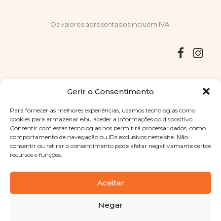
Os valores apresentados incluem IVA.
Entregas
Devoluções
Livro de Reclamações
Gerir o Consentimento
Para fornecer as melhores experiências, usamos tecnologias como
cookies para armazenar e/ou aceder a informações do dispositivo.
Consentir com essas tecnologias nos permitirá processar dados, como
Copyright © 2025
Sabores Santa Clara
. Todos os direitos
comportamento de navegação ou IDs exclusivos neste site. Não
reservados
Política de Privacidade
|
Termos e condições
consentir ou retirar o consentimento pode afetar negativamante certos
recursos e funções.
Designed by
Shift Your Branding Agency
| Powered by
BOLEIMA
Aceitar
Negar
Pay