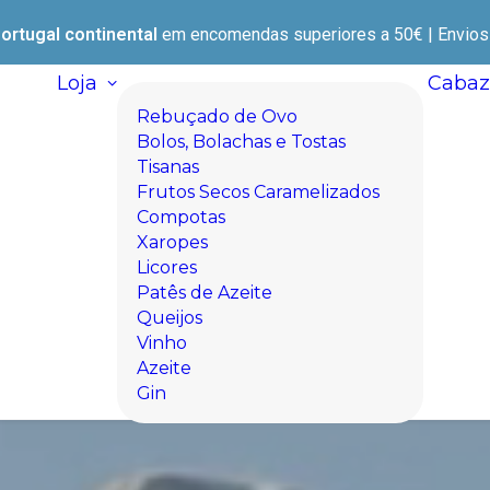
ortugal continental
em encomendas superiores a 50€ | Envios e
Loja
Cabaz
Rebuçado de Ovo
Bolos, Bolachas e Tostas
Tisanas
Frutos Secos Caramelizados
Compotas
Xaropes
Licores
Patês de Azeite
Queijos
Vinho
Azeite
Gin