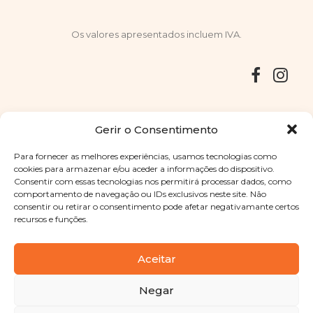
Os valores apresentados incluem IVA.
Entregas
Devoluções
Livro de Reclamações
Gerir o Consentimento
Para fornecer as melhores experiências, usamos tecnologias como
cookies para armazenar e/ou aceder a informações do dispositivo.
Consentir com essas tecnologias nos permitirá processar dados, como
Copyright © 2025
Sabores Santa Clara
. Todos os direitos
comportamento de navegação ou IDs exclusivos neste site. Não
reservados
Política de Privacidade
|
Termos e condições
consentir ou retirar o consentimento pode afetar negativamante certos
recursos e funções.
Designed by
Shift Your Branding Agency
| Powered by
BOLEIMA
Aceitar
Negar
Pay