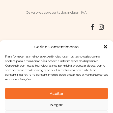
Os valores apresentados incluem IVA.
Entregas
Devoluções
Livro de Reclamações
Gerir o Consentimento
Para fornecer as melhores experiências, usamos tecnologias como
cookies para armazenar e/ou aceder a informações do dispositivo.
Consentir com essas tecnologias nos permitirá processar dados, como
Copyright © 2025
Sabores Santa Clara
. Todos os direitos
comportamento de navegação ou IDs exclusivos neste site. Não
reservados
Política de Privacidade
|
Termos e condições
consentir ou retirar o consentimento pode afetar negativamante certos
recursos e funções.
Designed by
Shift Your Branding Agency
| Powered by
BOLEIMA
Aceitar
Negar
Pay