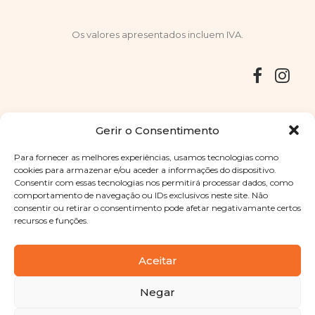
Os valores apresentados incluem IVA.
Entregas
Devoluções
Livro de Reclamações
Gerir o Consentimento
Para fornecer as melhores experiências, usamos tecnologias como
cookies para armazenar e/ou aceder a informações do dispositivo.
Consentir com essas tecnologias nos permitirá processar dados, como
Copyright © 2025
Sabores Santa Clara
. Todos os direitos
comportamento de navegação ou IDs exclusivos neste site. Não
reservados
Política de Privacidade
|
Termos e condições
consentir ou retirar o consentimento pode afetar negativamante certos
recursos e funções.
Designed by
Shift Your Branding Agency
| Powered by
BOLEIMA
Aceitar
Negar
Pay