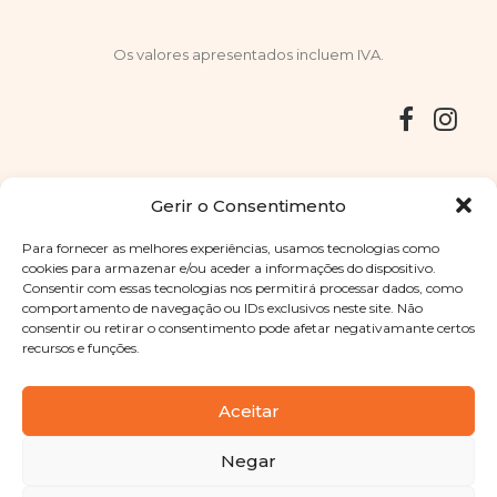
Os valores apresentados incluem IVA.
Entregas
Devoluções
Livro de Reclamações
Gerir o Consentimento
Para fornecer as melhores experiências, usamos tecnologias como
cookies para armazenar e/ou aceder a informações do dispositivo.
Consentir com essas tecnologias nos permitirá processar dados, como
Copyright © 2025
Sabores Santa Clara
. Todos os direitos
comportamento de navegação ou IDs exclusivos neste site. Não
reservados
Política de Privacidade
|
Termos e condições
consentir ou retirar o consentimento pode afetar negativamante certos
recursos e funções.
Designed by
Shift Your Branding Agency
| Powered by
BOLEIMA
Aceitar
Negar
Pay