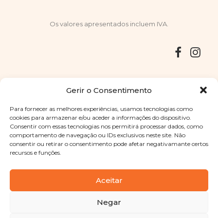
Os valores apresentados incluem IVA.
Entregas
Devoluções
Livro de Reclamações
Gerir o Consentimento
Para fornecer as melhores experiências, usamos tecnologias como
cookies para armazenar e/ou aceder a informações do dispositivo.
Consentir com essas tecnologias nos permitirá processar dados, como
Copyright © 2025
Sabores Santa Clara
. Todos os direitos
comportamento de navegação ou IDs exclusivos neste site. Não
reservados
Política de Privacidade
|
Termos e condições
consentir ou retirar o consentimento pode afetar negativamante certos
recursos e funções.
Designed by
Shift Your Branding Agency
| Powered by
BOLEIMA
Aceitar
Negar
Pay