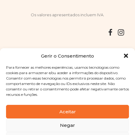
Os valores apresentados incluem IVA.
Entregas
Devoluções
Livro de Reclamações
Gerir o Consentimento
Para fornecer as melhores experiências, usamos tecnologias como
cookies para armazenar e/ou aceder a informações do dispositivo.
Consentir com essas tecnologias nos permitirá processar dados, como
Copyright © 2025
Sabores Santa Clara
. Todos os direitos
comportamento de navegação ou IDs exclusivos neste site. Não
reservados
Política de Privacidade
|
Termos e condições
consentir ou retirar o consentimento pode afetar negativamante certos
recursos e funções.
Designed by
Shift Your Branding Agency
| Powered by
BOLEIMA
Aceitar
Negar
Pay