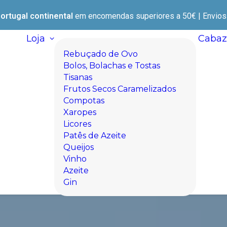
ortugal continental
em encomendas superiores a 50€ | Envios e
Loja
Cabaz
Rebuçado de Ovo
Bolos, Bolachas e Tostas
Tisanas
Frutos Secos Caramelizados
Compotas
Xaropes
Licores
Patês de Azeite
Queijos
Vinho
Azeite
Gin